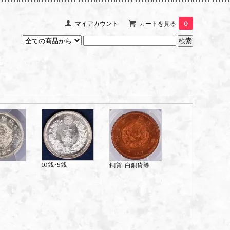
マイアカウント
カートを見る
0
10銭･5銭
銅貨･白銅貨等