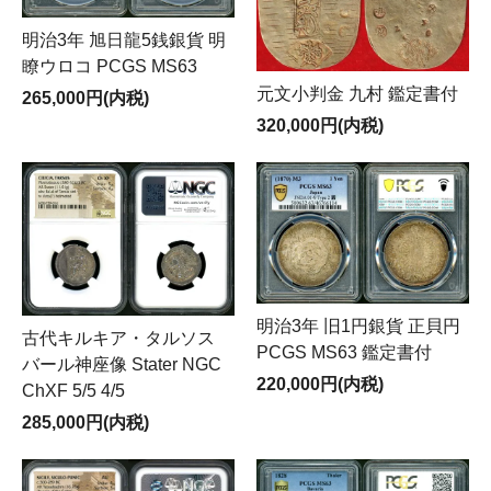
明治3年 旭日龍5銭銀貨 明
瞭ウロコ PCGS MS63
元文小判金 九村 鑑定書付
265,000円(内税)
320,000円(内税)
明治3年 旧1円銀貨 正貝円
古代キルキア・タルソス
PCGS MS63 鑑定書付
バール神座像 Stater NGC
220,000円(内税)
ChXF 5/5 4/5
285,000円(内税)