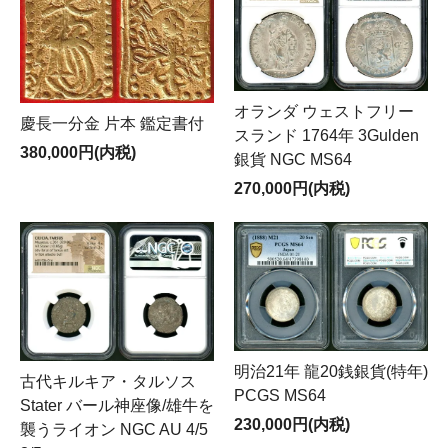
オランダ ウェストフリー
慶長一分金 片本 鑑定書付
スランド 1764年 3Gulden
380,000円(内税)
銀貨 NGC MS64
270,000円(内税)
明治21年 龍20銭銀貨(特年)
古代キルキア・タルソス
PCGS MS64
Stater バール神座像/雄牛を
230,000円(内税)
襲うライオン NGC AU 4/5