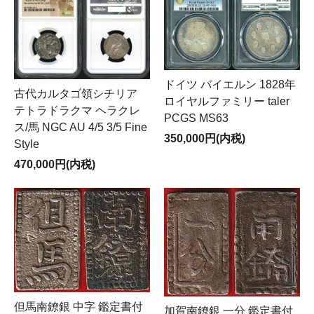
ドイツ バイエルン 1828年
古代カルタゴ領シチリア
ロイヤルファミリー taler
テトラドラクマ ヘラクレ
PCGS MS63
ス/馬 NGC AU 4/5 3/5 Fine
350,000円(内税)
Style
470,000円(内税)
但馬南鐐銀 中字 鑑定書付
加賀南鐐銀 一分 鑑定書付