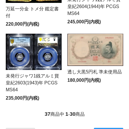
皇紀2604(1944)年 PCGS
万延一分金 トメ分 鑑定書
MS64
付
245,000円(内税)
220,000円(内税)
透し大黒5円札 準未使用品
未発行ジャワ1銭アルミ貨
180,000円(内税)
皇紀2603(1943)年 PCGS
MS64
235,000円(内税)
37
1
30
商品中
-
商品