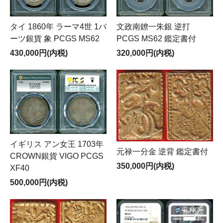
文政南鐐一朱銀 逆打
タイ 1860年 ラーマ4世 1バ
PCGS MS62 鑑定書付
ーツ銀貨 象 PCGS MS62
320,000円(内税)
430,000円(内税)
イギリス アン女王 1703年
元禄一分金 逆背 鑑定書付
CROWN銀貨 VIGO PCGS
350,000円(内税)
XF40
500,000円(内税)