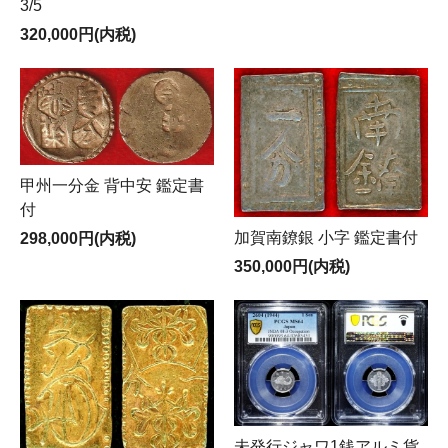
3/5
320,000円(内税)
甲州一分金 背中安 鑑定書
付
加賀南鐐銀 小字 鑑定書付
298,000円(内税)
350,000円(内税)
未発行ジャワ1銭アルミ貨