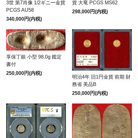
貨 大竜 PCGS MS62
3世 第7肖像 1/2ギニー金貨
PCGS AU58
298,000円(内税)
340,000円(内税)
享保丁銀 小型 98.0g 鑑定
書付
250,000円(内税)
明治4年 旧1円金貨 前期 財
務省 美品B
250,000円(内税)