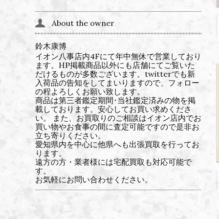
About the owner
鈴木康博
イオン八事店内4Fにて年中無休で営業しており
ます。HP掲載商品以外にも店舗にてご覧いた
だけるものが多数ございます。twitterでも新
入荷品の告知をしてまいりますので、フォロー
の程よろしくお願い致します。
商品は第三者鑑定期間･当社鑑定済みの物を掲
載しております。安心してお買い求めくださ
い。 また、お買取りのご相談はイオン店内でお
買い物やお食事の間に査定可能ですので是非お
立ち寄りください。
愛知県内を中心に他県へも出張買取を行ってお
ります。
遠方の方・業者様には宅配買取も対応可能で
す。
お気軽にお問い合わせください。