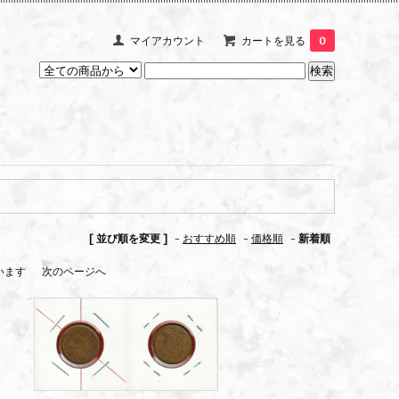
マイアカウント
カートを見る
0
[ 並び順を変更 ]
-
おすすめ順
-
価格順
-
新着順
ています
次のページへ