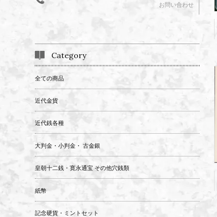
お問い合わせ
Category
全ての商品
近代金貨
近代銭各種
大判金・小判金・ 古金銀
皇朝十二銭・寛永通宝 その他穴銭類
紙幣
記念硬貨・ミントセット