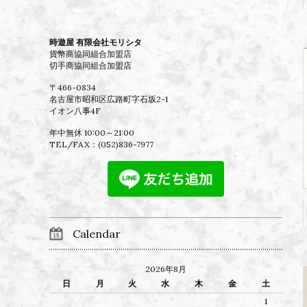
時遊屋 有限会社モリシタ
貨幣商協同組合加盟店
切手商協同組合加盟店
〒466-0834
名古屋市昭和区広路町字石坂2-1
イオン八事4F
年中無休 10:00～21:00
TEL/FAX：
(052)836-7977
Calendar
2026年8月
日
月
火
水
木
金
土
1