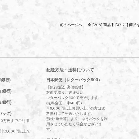
前のページへ
全 [208] 商品中 [37-72]
配送方法・送料について
J銀行)
日本郵便（レターパック600）
【銀行振込･郵便振替】
ょ銀行)
対面受取り、速達扱い
レターパック600で発送します。
ょ銀行)
(送料全国一律600円)
※8,000円以上お買い上げの方は送
パック)
料無料にて発送いたします。
形状･重量等により、ゆうパックを利
30万円までご利用
用させていただく場合がございま
す。
10,000円以上で