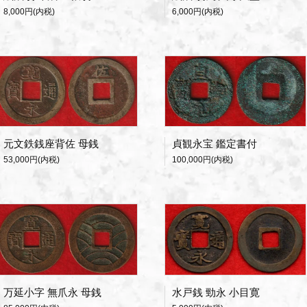
8,000円(内税)
6,000円(内税)
元文鉄銭座背佐 母銭
貞観永宝 鑑定書付
53,000円(内税)
100,000円(内税)
万延小字 無爪永 母銭
水戸銭 勁永 小目寛