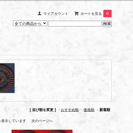
マイアカウント
カートを見る
0
[ 並び順を変更 ]
-
おすすめ順
-
価格順
-
新着順
 商品を表示しています
次のページへ