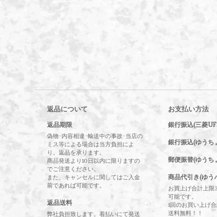
返品について
お支払い方法
返品期限
銀行振込(三菱UF
偽物･内容相違･輸送中の事故･当店の
銀行振込(ゆうち
ミス等による場合は当方負担によ
り、返品を承ります。
郵便振替(ゆうち
商品発送より10日以内に限りますの
でご注意ください。
商品代引き(ゆう
また、キャンセルに関してはご入金
前であれば可能です。
お買上げ合計上限
可能です。
返品送料
1回のお買い上げ合計
送料無料！！
弊社負担致します。着払いにて発送