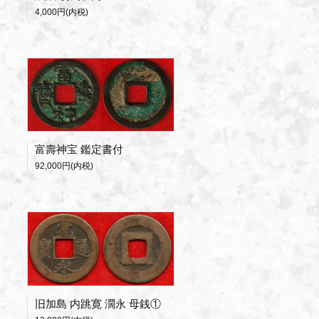
4,000円(内税)
富壽神宝 鑑定書付
92,000円(内税)
旧加島 内跳寛 濶永 母銭①