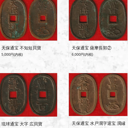
天保通宝 不知短貝寶
天保通宝 薩摩長郭②
5,000円(内税)
6,000円(内税)
天保通宝 水戸濶字退宝 濶縁
琉球通宝 大字 広貝寶