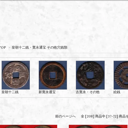
TOP
>
皇朝十二銭・寛永通宝 その他穴銭類
皇朝十二銭
新寛永通宝
古寛永・その他
絵銭
前のページへ
全 [208] 商品中 [37-72]