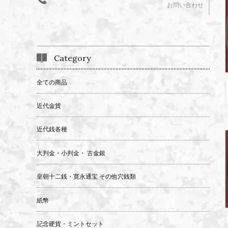
お問い合わせ
Category
全ての商品
近代金貨
近代銭各種
大判金・小判金・ 古金銀
皇朝十二銭・寛永通宝 その他穴銭類
紙幣
記念硬貨・ミントセット