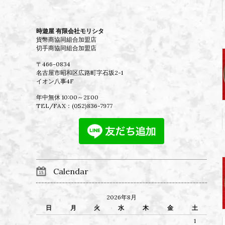
時遊屋 有限会社モリシタ
貨幣商協同組合加盟店
切手商協同組合加盟店
〒466-0834
名古屋市昭和区広路町字石坂2-1
イオン八事4F
年中無休 10:00～21:00
TEL/FAX：
(052)836-7977
Calendar
2026年8月
日
月
火
水
木
金
土
1