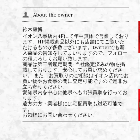
About the owner
鈴木康博
イオン八事店内4Fにて年中無休で営業しており
ます。HP掲載商品以外にも店舗にてご覧いた
だけるものが多数ございます。twitterでも新
入荷品の告知をしてまいりますので、フォロー
の程よろしくお願い致します。
商品は第三者鑑定期間･当社鑑定済みの物を掲
載しております。安心してお買い求めくださ
い。 また、お買取りのご相談はイオン店内でお
買い物やお食事の間に査定可能ですので是非お
立ち寄りください。
愛知県内を中心に他県へも出張買取を行ってお
ります。
遠方の方・業者様には宅配買取も対応可能で
す。
お気軽にお問い合わせください。