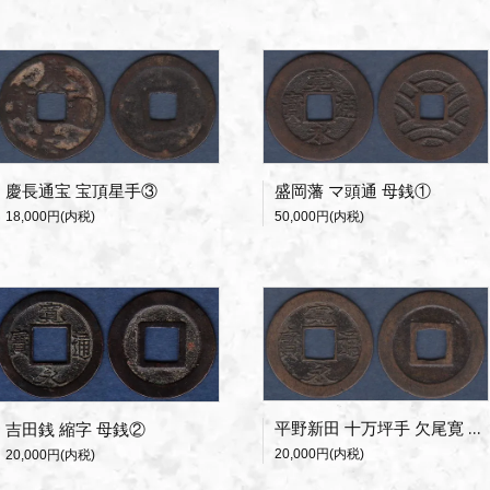
盛岡藩 マ頭通 母銭①
慶長通宝 宝頂星手③
50,000円(内税)
18,000円(内税)
平野新田 十万坪手 欠尾寛 母銭
吉田銭 縮字 母銭②
20,000円(内税)
20,000円(内税)