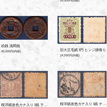
35,000円(内税)
絵銭 浅間銭
旧大正毛紙 1円 ヒンジ跡有り
45,000円(内税)
24,000円(内税)
桜洋紙改色カナ入り 1銭 チ 使用済
桜洋紙改色カナ入り 1銭 ヲ 使用済