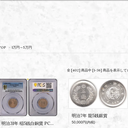
TOP
>
1万円～5万円
全 [402] 商品中 [1-36] 商品を表示
明治7年 龍5銭銀貨
50,000円(内税)
明治31年 稲5銭白銅貨 PCGS MS64