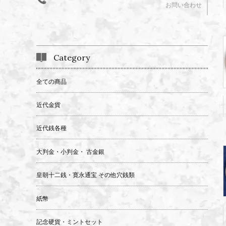
お問い合わせ
Category
全ての商品
近代金貨
近代銭各種
大判金・小判金・ 古金銀
皇朝十二銭・寛永通宝 その他穴銭類
紙幣
記念硬貨・ミントセット