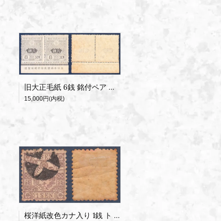
旧大正毛紙 6銭 銘付ペア ヒンジ無し
15,000円(内税)
桜洋紙改色カナ入り 1銭 ト 使用済