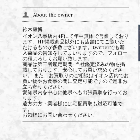
About the owner
鈴木康博
イオン八事店内4Fにて年中無休で営業しており
ます。HP掲載商品以外にも店舗にてご覧いた
だけるものが多数ございます。twitterでも新
入荷品の告知をしてまいりますので、フォロー
の程よろしくお願い致します。
商品は第三者鑑定期間･当社鑑定済みの物を掲
載しております。安心してお買い求めくださ
い。 また、お買取りのご相談はイオン店内でお
買い物やお食事の間に査定可能ですので是非お
立ち寄りください。
愛知県内を中心に他県へも出張買取を行ってお
ります。
遠方の方・業者様には宅配買取も対応可能で
す。
お気軽にお問い合わせください。