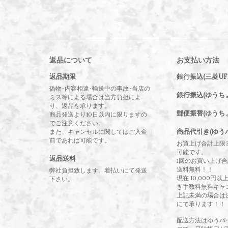
返品について
お支払い方法
返品期限
銀行振込(三菱UF
偽物･内容相違･輸送中の事故･当店の
銀行振込(ゆうち
ミス等による場合は当方負担によ
り、返品を承ります。
郵便振替(ゆうち
商品発送より10日以内に限りますの
でご注意ください。
商品代引き(ゆう
また、キャンセルに関してはご入金
前であれば可能です。
お買上げ合計上限
可能です。
返品送料
1回のお買い上げ合計
送料無料！！
弊社負担致します。着払いにて発送
現在 10,000円
下さい。
き手数料無料キャ
上記未満の場合は
にて承ります！！
配送方法はゆうパ