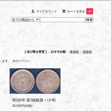
マイアカウント
カートを見る
0
[ 並び順を変更 ]
-
おすすめ順
-
価格順
-
新着順
しています
次のページへ
明治6年 龍5銭銀貨 ハネ明
20,000円(内税)