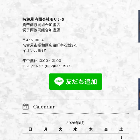
時遊屋 有限会社モリシタ
貨幣商協同組合加盟店
切手商協同組合加盟店
〒466-0834
名古屋市昭和区広路町字石坂2-1
イオン八事4F
年中無休 10:00～21:00
TEL/FAX：
(052)836-7977
Calendar
2026年8月
日
月
火
水
木
金
土
1