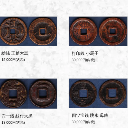
絵銭 玉踏大黒
打印銭 小馬子
15,000円(内税)
30,000円(内税)
四ツ宝銭 跳永 母銭
穴一銭 紋付大黒
30,000円(内税)
13,000円(内税)