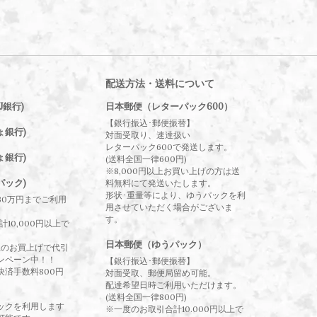
配送方法・送料について
J銀行)
日本郵便（レターパック600）
【銀行振込･郵便振替】
ょ銀行)
対面受取り、速達扱い
レターパック600で発送します。
ょ銀行)
(送料全国一律600円)
※8,000円以上お買い上げの方は送
パック)
料無料にて発送いたします。
形状･重量等により、ゆうパックを利
30万円までご利用
用させていただく場合がございま
す。
10,000円以上で
日本郵便（ゆうパック）
以上のお買上げで代引
ンペーン中！！
【銀行振込･郵便振替】
決済手数料800円
対面受取、郵便局留め可能。
配達希望日時ご利用いただけます。
(送料全国一律800円)
ックを利用します
※一度のお取引合計10.000円以上で