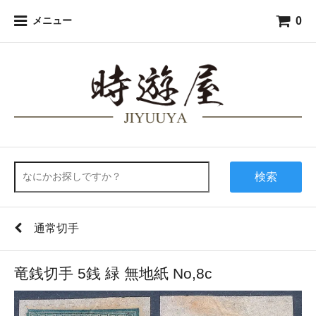
0
メニュー
検索
通常切手
竜銭切手 5銭 緑 無地紙 No,8c