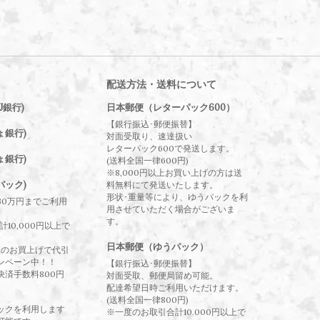
配送方法・送料について
J銀行)
日本郵便（レターパック600）
【銀行振込･郵便振替】
ょ銀行)
対面受取り、速達扱い
レターパック600で発送します。
ょ銀行)
(送料全国一律600円)
※8,000円以上お買い上げの方は送
パック)
料無料にて発送いたします。
形状･重量等により、ゆうパックを利
30万円までご利用
用させていただく場合がございま
す。
10,000円以上で
日本郵便（ゆうパック）
以上のお買上げで代引
ンペーン中！！
【銀行振込･郵便振替】
決済手数料800円
対面受取、郵便局留め可能。
配達希望日時ご利用いただけます。
(送料全国一律800円)
ックを利用します
※一度のお取引合計10.000円以上で