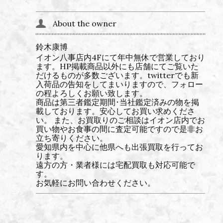
About the owner
鈴木康博
イオン八事店内4Fにて年中無休で営業しており
ます。HP掲載商品以外にも店舗にてご覧いた
だけるものが多数ございます。twitterでも新
入荷品の告知をしてまいりますので、フォロー
の程よろしくお願い致します。
商品は第三者鑑定期間･当社鑑定済みの物を掲
載しております。安心してお買い求めくださ
い。 また、お買取りのご相談はイオン店内でお
買い物やお食事の間に査定可能ですので是非お
立ち寄りください。
愛知県内を中心に他県へも出張買取を行ってお
ります。
遠方の方・業者様には宅配買取も対応可能で
す。
お気軽にお問い合わせください。