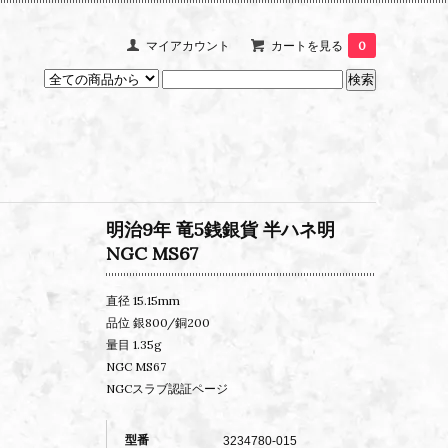
マイアカウント
カートを見る
0
明治9年 竜5銭銀貨 半ハネ明
NGC MS67
直径 15.15mm
品位 銀800/銅200
量目 1.35g
NGC MS67
NGCスラブ認証ページ
型番
3234780-015