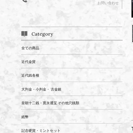
お問い合わせ
Category
全ての商品
近代金貨
近代銭各種
大判金・小判金・ 古金銀
皇朝十二銭・寛永通宝 その他穴銭類
紙幣
記念硬貨・ミントセット