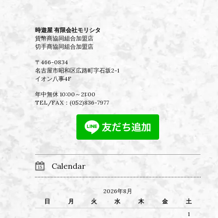
時遊屋 有限会社モリシタ
貨幣商協同組合加盟店
切手商協同組合加盟店
〒466-0834
名古屋市昭和区広路町字石坂2-1
イオン八事4F
年中無休 10:00～21:00
TEL/FAX：
(052)836-7977
Calendar
2026年8月
日
月
火
水
木
金
土
1