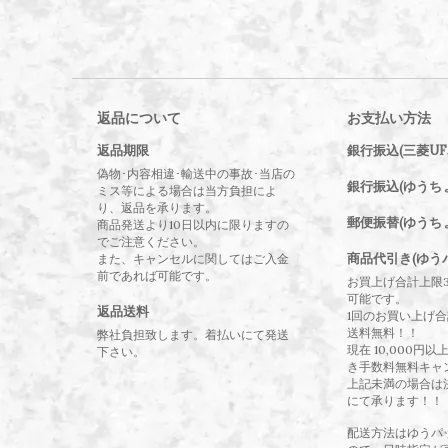
返品について
お支払い方法
返品期限
銀行振込(三菱UF
偽物･内容相違･輸送中の事故･当店の
銀行振込(ゆうち
ミス等による場合は当方負担によ
り、返品を承ります。
郵便振替(ゆうち
商品発送より10日以内に限りますの
でご注意ください。
商品代引き(ゆう
また、キャンセルに関してはご入金
前であれば可能です。
お買上げ合計上限
可能です。
返品送料
1回のお買い上げ合計
送料無料！！
弊社負担致します。着払いにて発送
現在 10,000円
下さい。
き手数料無料キャ
上記未満の場合は
にて承ります！！
配送方法はゆうパ