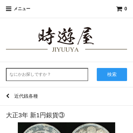
0
メニュー
検索
近代銭各種
大正3年 新1円銀貨③