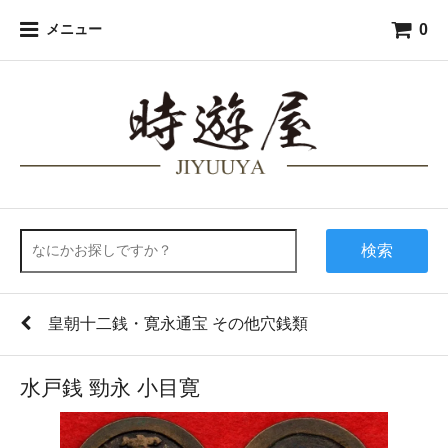
0
メニュー
検索
皇朝十二銭・寛永通宝 その他穴銭類
水戸銭 勁永 小目寛