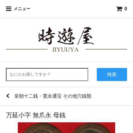
0
メニュー
検索
皇朝十二銭・寛永通宝 その他穴銭類
万延小字 無爪永 母銭