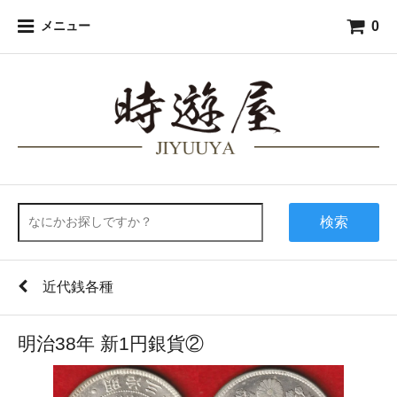
0
メニュー
検索
近代銭各種
明治38年 新1円銀貨②