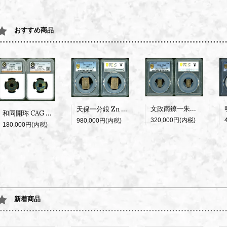
おすすめ商品
文政南鐐一朱銀 逆打 PCGS MS62 鑑定書付
天保一分銀 Zn 逆打 PCGS AU55
和同開珎 CAG 並品60
320,000円(内税)
980,000円(内税)
180,000円(内税)
新着商品