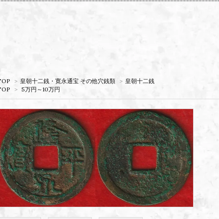
TOP
>
皇朝十二銭・寛永通宝 その他穴銭類
>
皇朝十二銭
TOP
>
5万円～10万円