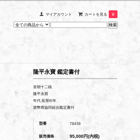
マイアカウント
カートを見る
0
隆平永寶 鑑定書付
皇朝十二銭
隆平永寶
年代 延暦15年
貨幣商協同組合鑑定書付
型番
78439
95,000円(内税)
販売価格