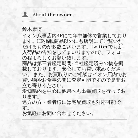
About the owner
鈴木康博
イオン八事店内4Fにて年中無休で営業しており
ます。HP掲載商品以外にも店舗にてご覧いた
だけるものが多数ございます。twitterでも新
入荷品の告知をしてまいりますので、フォロー
の程よろしくお願い致します。
商品は第三者鑑定期間･当社鑑定済みの物を掲
載しております。安心してお買い求めくださ
い。 また、お買取りのご相談はイオン店内でお
買い物やお食事の間に査定可能ですので是非お
立ち寄りください。
愛知県内を中心に他県へも出張買取を行ってお
ります。
遠方の方・業者様には宅配買取も対応可能で
す。
お気軽にお問い合わせください。