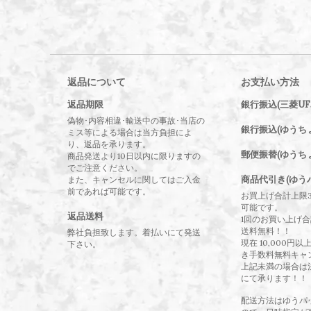
返品について
お支払い方法
返品期限
銀行振込(三菱UF
偽物･内容相違･輸送中の事故･当店の
銀行振込(ゆうち
ミス等による場合は当方負担によ
り、返品を承ります。
郵便振替(ゆうち
商品発送より10日以内に限りますの
でご注意ください。
商品代引き(ゆう
また、キャンセルに関してはご入金
前であれば可能です。
お買上げ合計上限
可能です。
返品送料
1回のお買い上げ合計
送料無料！！
弊社負担致します。着払いにて発送
現在 10,000円
下さい。
き手数料無料キャ
上記未満の場合は
にて承ります！！
配送方法はゆうパ