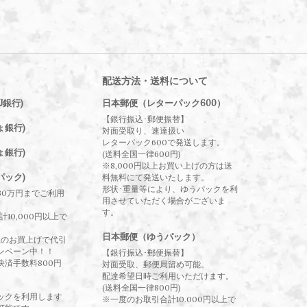
配送方法・送料について
J銀行)
日本郵便（レターパック600）
【銀行振込･郵便振替】
ょ銀行)
対面受取り、速達扱い
レターパック600で発送します。
ょ銀行)
(送料全国一律600円)
※8,000円以上お買い上げの方は送
パック)
料無料にて発送いたします。
形状･重量等により、ゆうパックを利
30万円までご利用
用させていただく場合がございま
す。
10,000円以上で
日本郵便（ゆうパック）
以上のお買上げで代引
ンペーン中！！
【銀行振込･郵便振替】
決済手数料800円
対面受取、郵便局留め可能。
配達希望日時ご利用いただけます。
(送料全国一律800円)
ックを利用します
※一度のお取引合計10.000円以上で