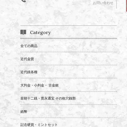
お問い合わせ
Category
全ての商品
近代金貨
近代銭各種
大判金・小判金・ 古金銀
皇朝十二銭・寛永通宝 その他穴銭類
紙幣
記念硬貨・ミントセット