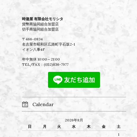
時遊屋 有限会社モリシタ
貨幣商協同組合加盟店
切手商協同組合加盟店
〒466-0834
名古屋市昭和区広路町字石坂2-1
イオン八事4F
年中無休 10:00～21:00
TEL/FAX：
(052)836-7977
Calendar
2026年8月
日
月
火
水
木
金
土
1