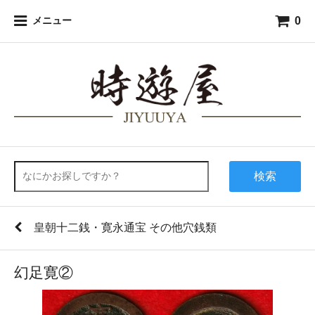
0
メニュー
検索
皇朝十二銭・寛永通宝 その他穴銭類
幻足寛②