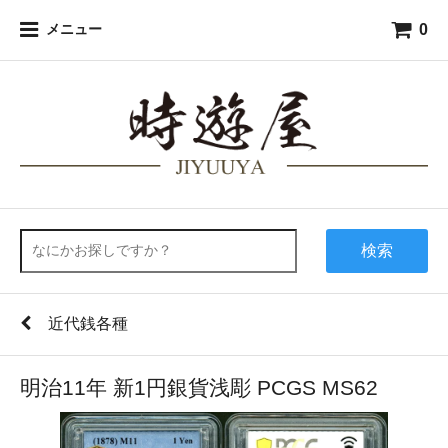
0
メニュー
検索
近代銭各種
明治11年 新1円銀貨浅彫 PCGS MS62