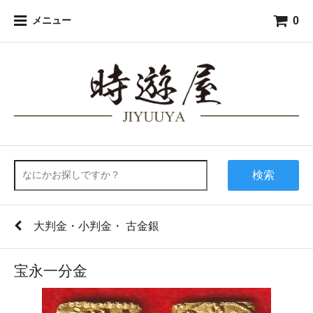
0
メニュー
検索
大判金・小判金・ 古金銀
宝永一分金