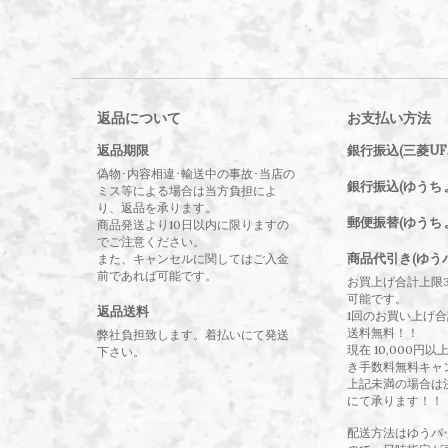
返品について
お支払い方法
返品期限
銀行振込(三菱UF
偽物･内容相違･輸送中の事故･当店の
銀行振込(ゆうち
ミス等による場合は当方負担によ
り、返品を承ります。
郵便振替(ゆうち
商品発送より10日以内に限りますの
でご注意ください。
商品代引き(ゆう
また、キャンセルに関してはご入金
前であれば可能です。
お買上げ合計上限
可能です。
返品送料
1回のお買い上げ合計
送料無料！！
弊社負担致します。着払いにて発送
現在 10,000円
下さい。
き手数料無料キャ
上記未満の場合は
にて承ります！！
配送方法はゆうパ