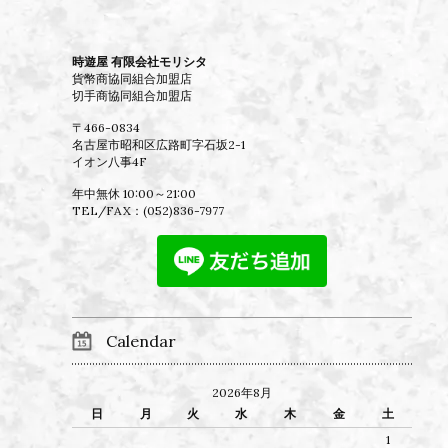
時遊屋 有限会社モリシタ
貨幣商協同組合加盟店
切手商協同組合加盟店
〒466-0834
名古屋市昭和区広路町字石坂2-1
イオン八事4F
年中無休 10:00～21:00
TEL/FAX：
(052)836-7977
Calendar
2026年8月
日
月
火
水
木
金
土
1