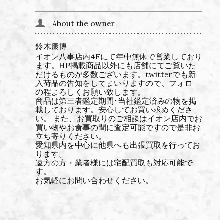
About the owner
鈴木康博
イオン八事店内4Fにて年中無休で営業しており
ます。HP掲載商品以外にも店舗にてご覧いた
だけるものが多数ございます。twitterでも新
入荷品の告知をしてまいりますので、フォロー
の程よろしくお願い致します。
商品は第三者鑑定期間･当社鑑定済みの物を掲
載しております。安心してお買い求めくださ
い。 また、お買取りのご相談はイオン店内でお
買い物やお食事の間に査定可能ですので是非お
立ち寄りください。
愛知県内を中心に他県へも出張買取を行ってお
ります。
遠方の方・業者様には宅配買取も対応可能で
す。
お気軽にお問い合わせください。