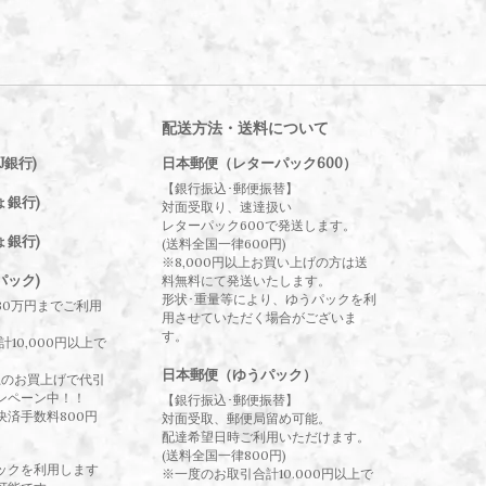
配送方法・送料について
J銀行)
日本郵便（レターパック600）
【銀行振込･郵便振替】
ょ銀行)
対面受取り、速達扱い
レターパック600で発送します。
ょ銀行)
(送料全国一律600円)
※8,000円以上お買い上げの方は送
パック)
料無料にて発送いたします。
形状･重量等により、ゆうパックを利
30万円までご利用
用させていただく場合がございま
す。
10,000円以上で
日本郵便（ゆうパック）
以上のお買上げで代引
ンペーン中！！
【銀行振込･郵便振替】
決済手数料800円
対面受取、郵便局留め可能。
配達希望日時ご利用いただけます。
(送料全国一律800円)
ックを利用します
※一度のお取引合計10.000円以上で