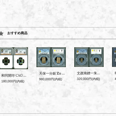
おすすめ商品
文政南鐐一朱銀 逆打 PCGS MS62 鑑定書付
天保一分銀 Zn 逆打 PCGS AU55
和同開珎 CAG 並品60
320,000円(内税)
980,000円(内税)
180,000円(内税)