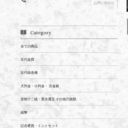
お問い合わせ
Category
全ての商品
近代金貨
近代銭各種
大判金・小判金・ 古金銀
皇朝十二銭・寛永通宝 その他穴銭類
紙幣
記念硬貨・ミントセット