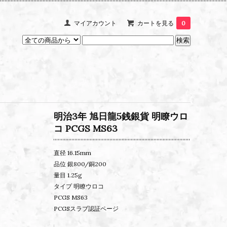
マイアカウント
カートを見る
0
明治3年 旭日龍5銭銀貨 明瞭ウロ
コ PCGS MS63
直径 16.15mm
品位 銀800/銅200
量目 1.25g
タイプ 明瞭ウロコ
PCGS MS63
PCGSスラブ認証ページ