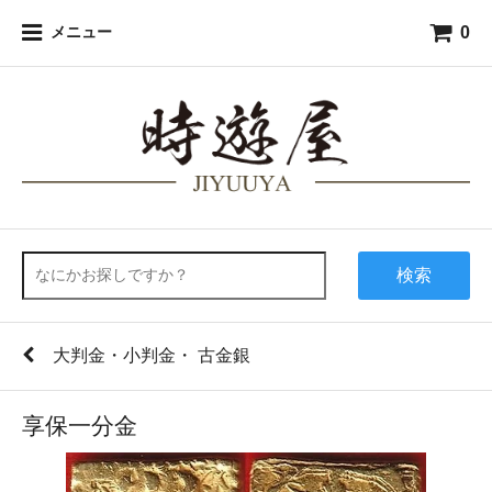
0
メニュー
検索
大判金・小判金・ 古金銀
享保一分金