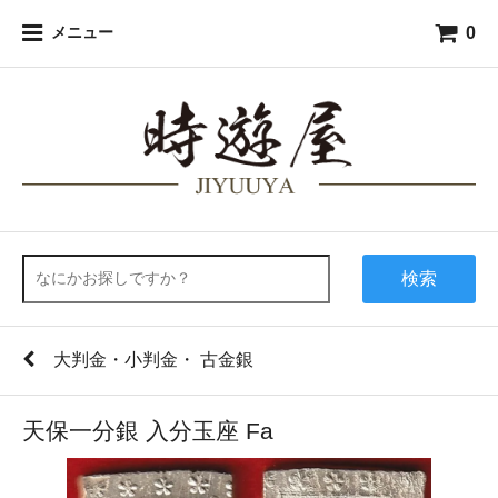
0
メニュー
検索
大判金・小判金・ 古金銀
天保一分銀 入分玉座 Fa