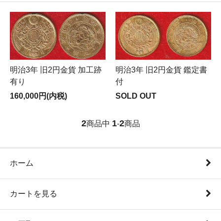
明治3年 旧2円金貨 加工跡
明治3年 旧2円金貨 鑑定書
有り
付
160,000円(内税)
SOLD OUT
2
1
2
商品中
-
商品
ホーム
カートを見る