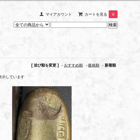
マイアカウント
カートを見る
0
[ 並び順を変更 ]
-
おすすめ順
-
価格順
-
新着順
商品を表示しています