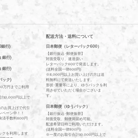
配送方法・送料について
J銀行)
日本郵便（レターパック600）
【銀行振込･郵便振替】
ょ銀行)
対面受取り、速達扱い
レターパック600で発送します。
ょ銀行)
(送料全国一律600円)
※8,000円以上お買い上げの方は送
パック)
料無料にて発送いたします。
形状･重量等により、ゆうパックを利
30万円までご利用
用させていただく場合がございま
す。
10,000円以上で
日本郵便（ゆうパック）
以上のお買上げで代引
ンペーン中！！
【銀行振込･郵便振替】
決済手数料800円
対面受取、郵便局留め可能。
配達希望日時ご利用いただけます。
(送料全国一律800円)
ックを利用します
※一度のお取引合計10.000円以上で