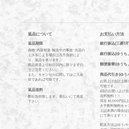
返品について
お支払い方法
返品期限
銀行振込(三菱UF
偽物･内容相違･輸送中の事故･当店の
銀行振込(ゆうち
ミス等による場合は当方負担によ
り、返品を承ります。
郵便振替(ゆうち
商品発送より10日以内に限りますの
でご注意ください。
商品代引き(ゆう
また、キャンセルに関してはご入金
前であれば可能です。
お買上げ合計上限
可能です。
返品送料
1回のお買い上げ合計
送料無料！！
弊社負担致します。着払いにて発送
現在 10,000円
下さい。
き手数料無料キャ
上記未満の場合は
にて承ります！！
配送方法はゆうパ