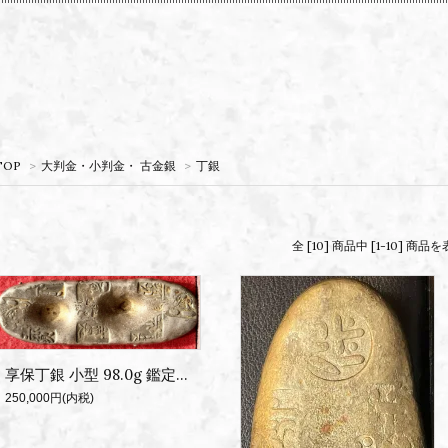
TOP
>
大判金・小判金・ 古金銀
>
丁銀
全 [10] 商品中 [1-10] 
享保丁銀 小型 98.0g 鑑定書付
250,000円(内税)