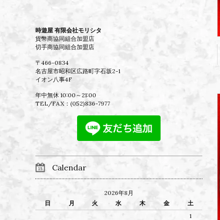
時遊屋 有限会社モリシタ
貨幣商協同組合加盟店
切手商協同組合加盟店
〒466-0834
名古屋市昭和区広路町字石坂2-1
イオン八事4F
年中無休 10:00～21:00
TEL/FAX：
(052)836-7977
Calendar
2026年8月
日
月
火
水
木
金
土
1