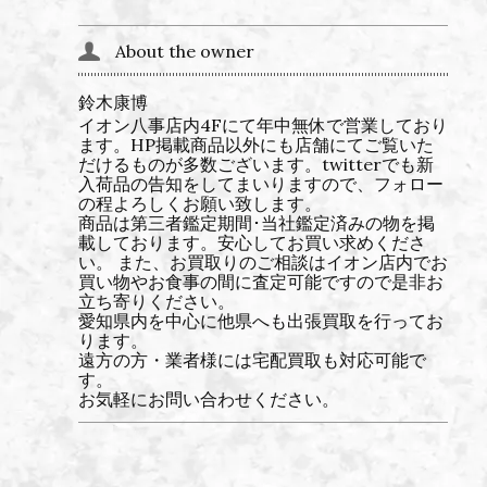
About the owner
鈴木康博
イオン八事店内4Fにて年中無休で営業しており
ます。HP掲載商品以外にも店舗にてご覧いた
だけるものが多数ございます。twitterでも新
入荷品の告知をしてまいりますので、フォロー
の程よろしくお願い致します。
商品は第三者鑑定期間･当社鑑定済みの物を掲
載しております。安心してお買い求めくださ
い。 また、お買取りのご相談はイオン店内でお
買い物やお食事の間に査定可能ですので是非お
立ち寄りください。
愛知県内を中心に他県へも出張買取を行ってお
ります。
遠方の方・業者様には宅配買取も対応可能で
す。
お気軽にお問い合わせください。