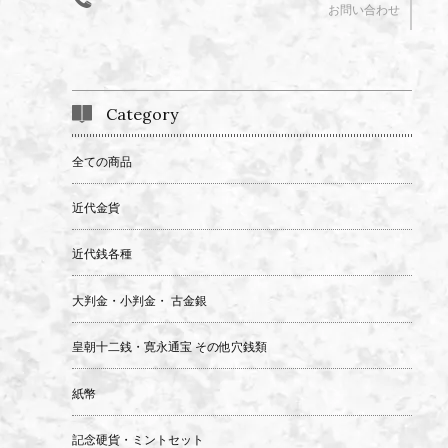
お問い合わせ
Category
全ての商品
近代金貨
近代銭各種
大判金・小判金・ 古金銀
皇朝十二銭・寛永通宝 その他穴銭類
紙幣
記念硬貨・ミントセット