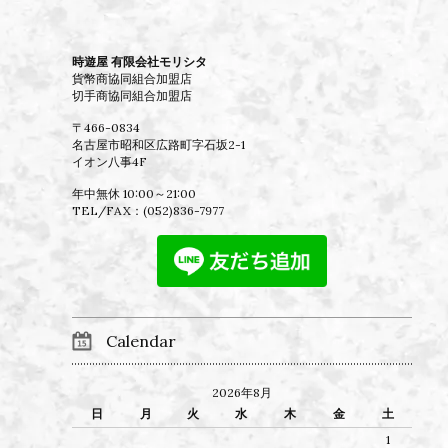
時遊屋 有限会社モリシタ
貨幣商協同組合加盟店
切手商協同組合加盟店
〒466-0834
名古屋市昭和区広路町字石坂2-1
イオン八事4F
年中無休 10:00～21:00
TEL/FAX：
(052)836-7977
Calendar
2026年8月
日
月
火
水
木
金
土
1