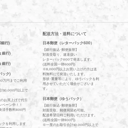
配送方法・送料について
J銀行)
日本郵便（レターパック600）
【銀行振込･郵便振替】
ょ銀行)
対面受取り、速達扱い
レターパック600で発送します。
ょ銀行)
(送料全国一律600円)
※8,000円以上お買い上げの方は送
パック)
料無料にて発送いたします。
形状･重量等により、ゆうパックを利
30万円までご利用
用させていただく場合がございま
す。
10,000円以上で
日本郵便（ゆうパック）
以上のお買上げで代引
ンペーン中！！
【銀行振込･郵便振替】
決済手数料800円
対面受取、郵便局留め可能。
配達希望日時ご利用いただけます。
(送料全国一律800円)
ックを利用します
※一度のお取引合計10.000円以上で