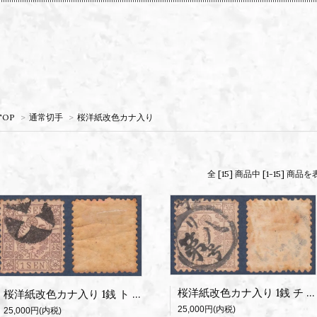
TOP
>
通常切手
>
桜洋紙改色カナ入り
全 [15] 商品中 [1-15] 
桜洋紙改色カナ入り 1銭 チ 使用済
桜洋紙改色カナ入り 1銭 ト 使用済
25,000円(内税)
25,000円(内税)