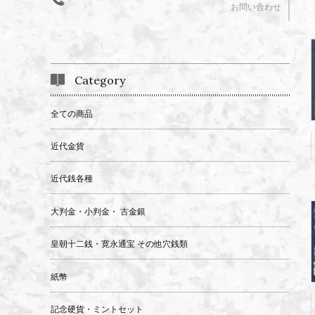
お問い合わせ
Category
全ての商品
近代金貨
近代銭各種
大判金・小判金・ 古金銀
皇朝十二銭・寛永通宝 その他穴銭類
紙幣
記念硬貨・ミントセット