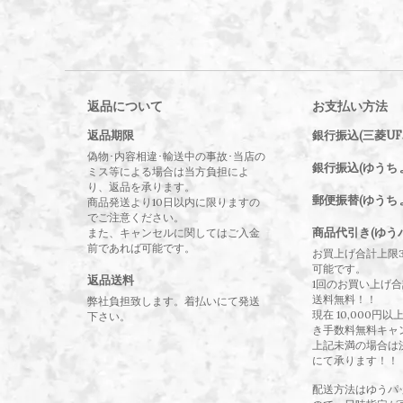
返品について
お支払い方法
返品期限
銀行振込(三菱UF
偽物･内容相違･輸送中の事故･当店の
銀行振込(ゆうち
ミス等による場合は当方負担によ
り、返品を承ります。
郵便振替(ゆうち
商品発送より10日以内に限りますの
でご注意ください。
商品代引き(ゆう
また、キャンセルに関してはご入金
前であれば可能です。
お買上げ合計上限
可能です。
返品送料
1回のお買い上げ合計
送料無料！！
弊社負担致します。着払いにて発送
現在 10,000円
下さい。
き手数料無料キャ
上記未満の場合は
にて承ります！！
配送方法はゆうパ