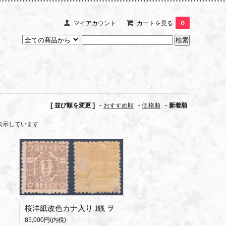
マイアカウント
カートを見る
0
[ 並び順を変更 ]
-
おすすめ順
-
価格順
-
新着順
商品を表示しています
桜洋紙改色カナ入り 1銭 ヲ
85,000円(内税)