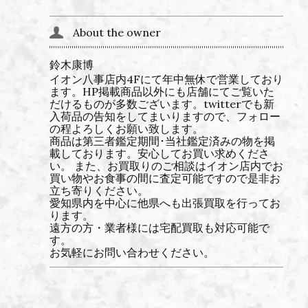
About the owner
鈴木康博
イオン八事店内4Fにて年中無休で営業しており
ます。HP掲載商品以外にも店舗にてご覧いた
だけるものが多数ございます。twitterでも新
入荷品の告知をしてまいりますので、フォロー
の程よろしくお願い致します。
商品は第三者鑑定期間･当社鑑定済みの物を掲
載しております。安心してお買い求めくださ
い。 また、お買取りのご相談はイオン店内でお
買い物やお食事の間に査定可能ですので是非お
立ち寄りください。
愛知県内を中心に他県へも出張買取を行ってお
ります。
遠方の方・業者様には宅配買取も対応可能で
す。
お気軽にお問い合わせください。