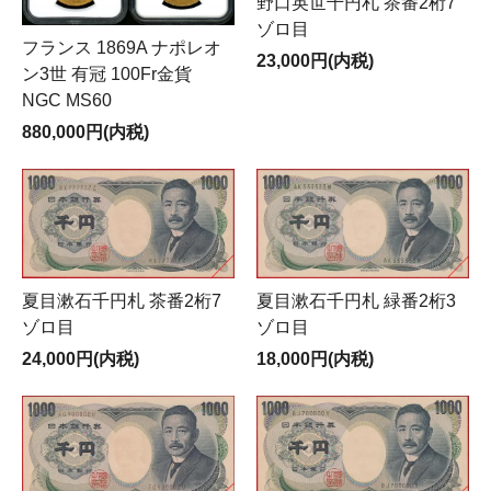
野口英世千円札 茶番2桁7
ゾロ目
フランス 1869A ナポレオ
23,000円(内税)
ン3世 有冠 100Fr金貨
NGC MS60
880,000円(内税)
夏目漱石千円札 緑番2桁3
夏目漱石千円札 茶番2桁7
ゾロ目
ゾロ目
18,000円(内税)
24,000円(内税)