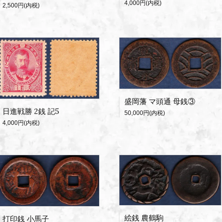
4,000円(内税)
2,500円(内税)
盛岡藩 マ頭通 母銭③
日進戦勝 2銭 記5
50,000円(内税)
4,000円(内税)
絵銭 農鶴駒
打印銭 小馬子