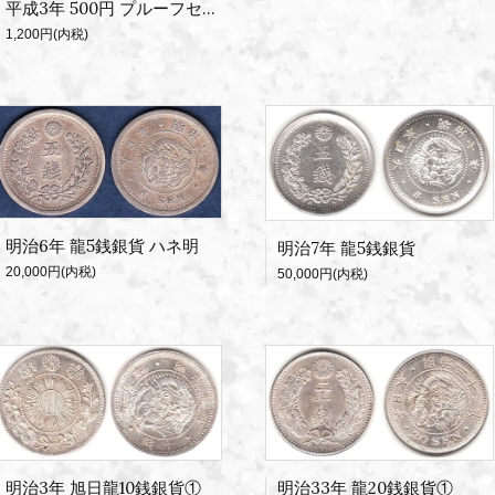
平成3年 500円 プルーフセット出し
1,200円(内税)
明治6年 龍5銭銀貨 ハネ明
明治7年 龍5銭銀貨
20,000円(内税)
50,000円(内税)
明治3年 旭日龍10銭銀貨①
明治33年 龍20銭銀貨①