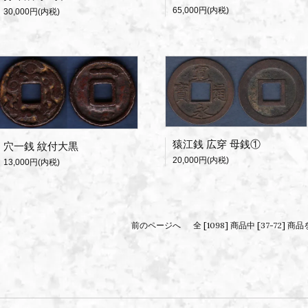
65,000円(内税)
30,000円(内税)
猿江銭 広穿 母銭①
穴一銭 紋付大黒
20,000円(内税)
13,000円(内税)
前のページへ
全 [1098] 商品中 [37-72]