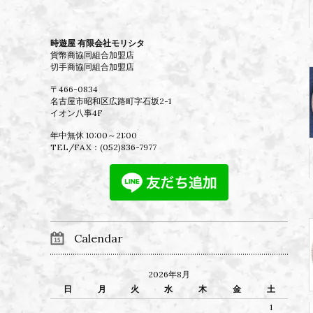
時遊屋 有限会社モリシタ
貨幣商協同組合加盟店
切手商協同組合加盟店
〒466-0834
名古屋市昭和区広路町字石坂2-1
イオン八事4F
年中無休 10:00～21:00
TEL/FAX：
(052)836-7977
Calendar
2026年8月
日
月
火
水
木
金
土
1