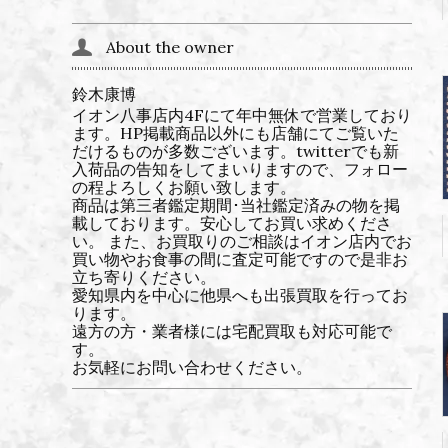
About the owner
鈴木康博
イオン八事店内4Fにて年中無休で営業しており
ます。HP掲載商品以外にも店舗にてご覧いた
だけるものが多数ございます。twitterでも新
入荷品の告知をしてまいりますので、フォロー
の程よろしくお願い致します。
商品は第三者鑑定期間･当社鑑定済みの物を掲
載しております。安心してお買い求めくださ
い。 また、お買取りのご相談はイオン店内でお
買い物やお食事の間に査定可能ですので是非お
立ち寄りください。
愛知県内を中心に他県へも出張買取を行ってお
ります。
遠方の方・業者様には宅配買取も対応可能で
す。
お気軽にお問い合わせください。