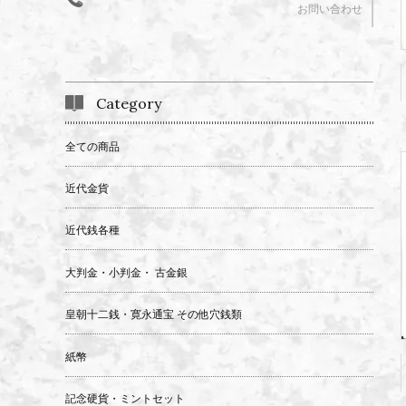
お問い合わせ
Category
全ての商品
近代金貨
近代銭各種
大判金・小判金・ 古金銀
皇朝十二銭・寛永通宝 その他穴銭類
紙幣
記念硬貨・ミントセット