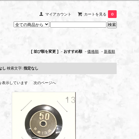
マイアカウント
カートを見る
0
[ 並び順を変更 ]
-
おすすめ順
-
価格順
-
新着順
なし
検索文字:
指定なし
 商品を表示しています
次のページへ