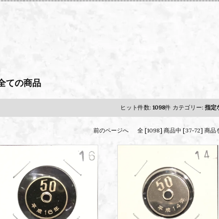
全ての商品
ヒット件数:
1098
件
カテゴリー:
指定
前のページへ
全 [1098] 商品中 [37-72]