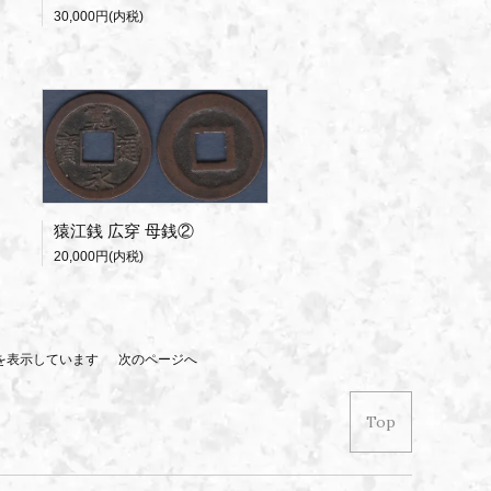
30,000円(内税)
猿江銭 広穿 母銭②
20,000円(内税)
 商品を表示しています
次のページへ
Top